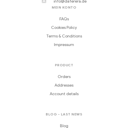
info@daferera.de
MEIN KONTO
FAQs
Cookies Policy
Terms & Conditions
Impressum
PRODUCT
Orders
Addresses
Account details
BLOG - LAST NEWS
Blog