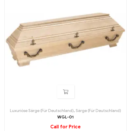
Luxuriöse Särge (Für Deutschland)
,
Särge (Für Deutschland)
WGL-01
Call for Price