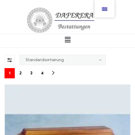
1
2
3
4