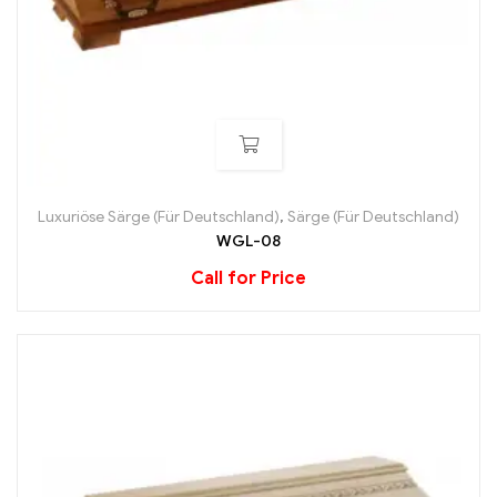
Luxuriöse Särge (Für Deutschland)
,
Särge (Für Deutschland)
WGL-08
Call for Price