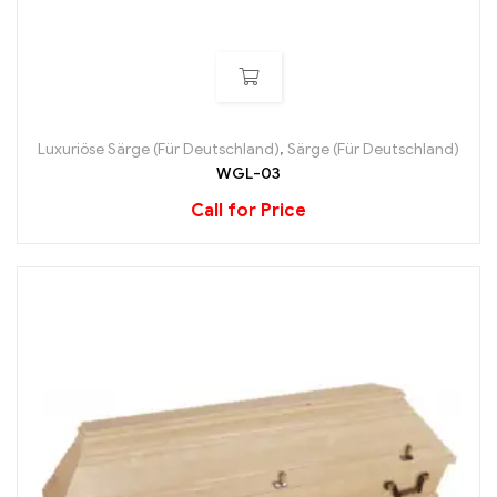
Luxuriöse Särge (Für Deutschland)
,
Särge (Für Deutschland)
WGL-03
Call for Price