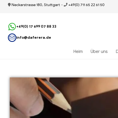
Neckarstrasse 180, Stuttgart
–
+49(0) 711 65 22 61 50
+49(0) 17 699 07 88 33
info@daferera.de
Heim
Über uns
D