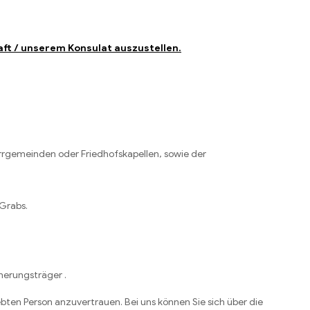
aft / unserem Konsulat auszustellen.
arrgemeinden oder Friedhofskapellen, sowie der
 Grabs.
herungsträger .
en Person anzuvertrauen. Bei uns können Sie sich über die