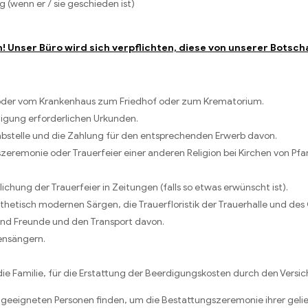
 (wenn er / sie geschieden ist)
n! Unser Büro wird sich verpflichten, diese von unserer Botsch
e oder vom Krankenhaus zum Friedhof oder zum Krematorium.
digung erforderlichen Urkunden.
stelle und die Zahlung für den entsprechenden Erwerb davon.
szeremonie oder Trauerfeier einer anderen Religion bei Kirchen von Pf
chung der Trauerfeier in Zeitungen (falls so etwas erwünscht ist).
sthetisch modernen Särgen, die Trauerfloristik der Trauerhalle und des
und Freunde und den Transport davon.
ensängern.
ie Familie, für die Erstattung der Beerdigungskosten durch den Versic
igneten Personen finden, um die Bestattungszeremonie ihrer geliebt