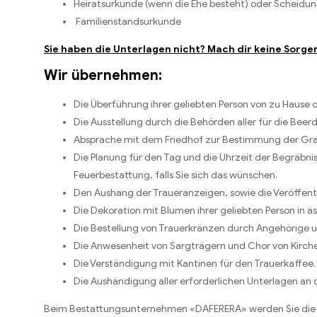
Heiratsurkunde (wenn die Ehe besteht) oder Scheidung
Familienstandsurkunde
Sie haben die Unterlagen nicht? Mach dir keine Sorge
Wir übernehmen:
Die Überführung ihrer geliebten Person von zu Haus
Die Ausstellung durch die Behörden aller für die Beer
Absprache mit dem Friedhof zur Bestimmung der Grab
Die Planung für den Tag und die Uhrzeit der Begräbni
Feuerbestattung, falls Sie sich das wünschen.
Den Aushang der Traueranzeigen, sowie die Veröffentli
Die Dekoration mit Blumen ihrer geliebten Person in ä
Die Bestellung von Trauerkränzen durch Angehörige 
Die Anwesenheit von Sargträgern und Chor von Kirch
Die Verständigung mit Kantinen für den Trauerkaffee.
Die Aushändigung aller erforderlichen Unterlagen an d
Beim Bestattungsunternehmen «DAFERERA» werden Sie die gee