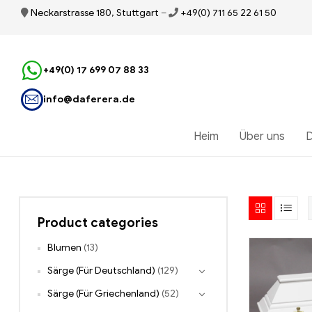
Neckarstrasse 180, Stuttgart
–
+49(0) 711 65 22 61 50
+49(0) 17 699 07 88 33
info@daferera.de
Heim
Über uns
D
Product categories
Blumen
(13)
Särge (Für Deutschland)
(129)
Särge (Für Griechenland)
(52)