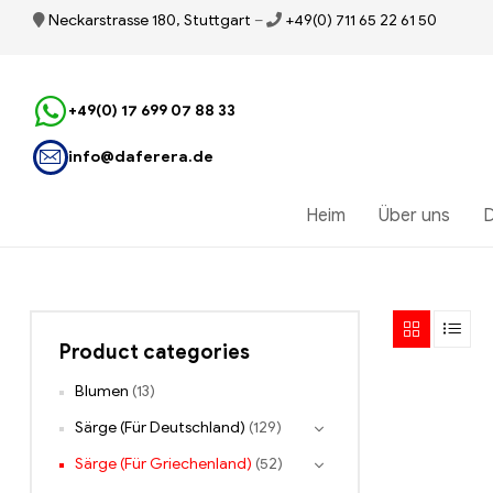
Neckarstrasse 180, Stuttgart
–
+49(0) 711 65 22 61 50
+49(0) 17 699 07 88 33
info@daferera.de
Heim
Über uns
D
Product categories
Blumen
(13)
Särge (Für Deutschland)
(129)
Särge (Für Griechenland)
(52)