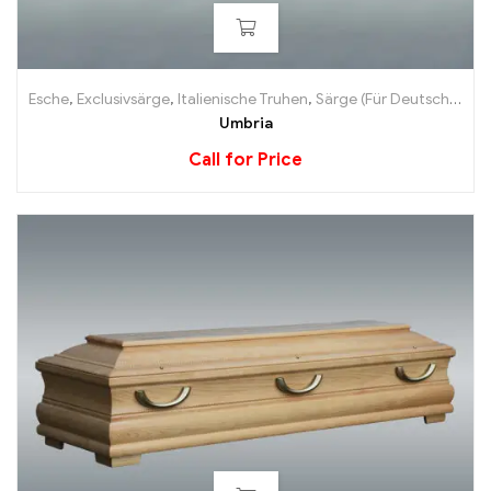
Esche
,
Exclusivsärge
,
Italienische Truhen
,
Särge (Für Deutschland)
Umbria
Call for Price