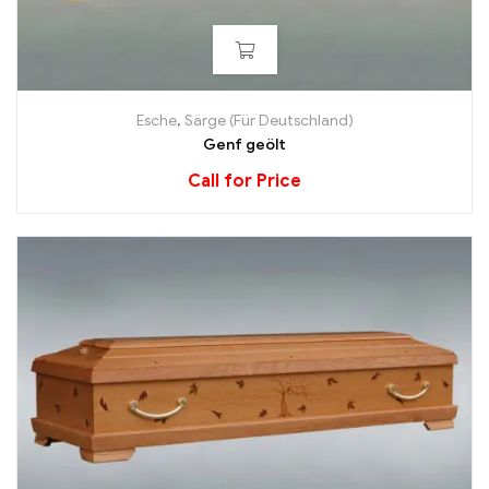
Esche
,
Särge (Für Deutschland)
Genf geölt
Call for Price