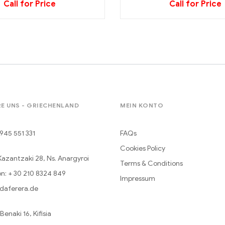
Call for Price
Call for Price
E UNS - GRIECHENLAND
MEIN KONTO
945 551 331
FAQs
Cookies Policy
Kazantzaki 28, Ns. Anargyroi
Terms & Conditions
n: + 30 210 8324 849
Impressum
daferera.de
enaki 16, Kifisia