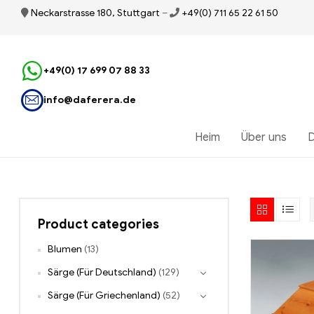
Neckarstrasse 180, Stuttgart
–
+49(0) 711 65 22 61 50
+49(0) 17 699 07 88 33
info@daferera.de
Heim
Über uns
D
Product categories
Blumen
(13)
Särge (Für Deutschland)
(129)
Särge (Für Griechenland)
(52)