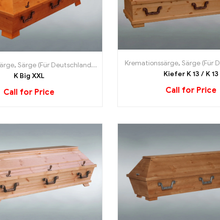
Kremationssärge
,
Särge (Für 
ärge
,
Särge (Für Deutschland)
,
XL Särge
Kiefer K 13 / K 13
K Big XXL
Call for Price
Call for Price