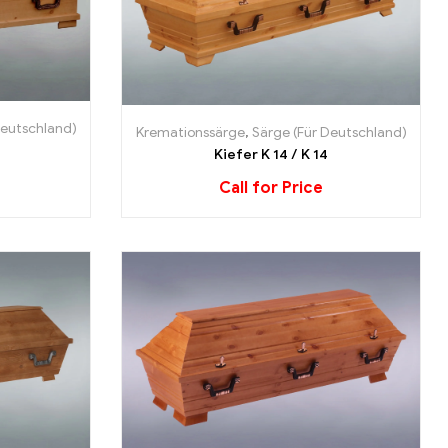
Deutschland)
Kremationssärge
,
Särge (Für Deutschland)
Kiefer K 14 / K 14
Call for Price