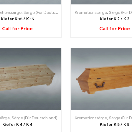
ationssärge
,
Särge (Für Deutschland)
Kremationssärge
,
Särge (Für 
Kiefer K 15 / K 15
Kiefer K 2 / K 2
Call for Price
Call for Price
särge
,
Särge (Für Deutschland)
Kremationssärge
,
Särge (Für 
Kiefer K 4 / K 4
Kiefer K 5 / K 5