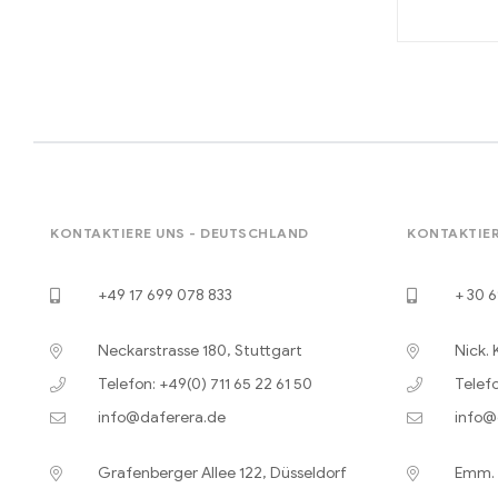
KONTAKTIERE UNS - DEUTSCHLAND
KONTAKTIER
+49 17 699 078 833
+ 30 6
Neckarstrasse 180, Stuttgart
Nick. 
Telefon: +49(0) 711 65 22 61 50
Telefo
info@daferera.de
info@
Grafenberger Allee 122, Düsseldorf
Emm. B