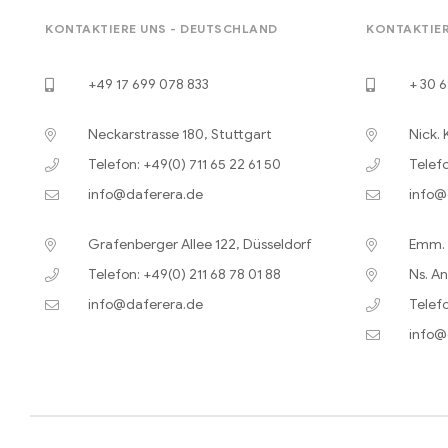
KONTAKTIERE UNS - DEUTSCHLAND
KONTAKTIER
+49 17 699 078 833
+ 30 6
Neckarstrasse 180, Stuttgart
Nick. 
Telefon: +49(0) 711 65 22 61 50
Telefo
info@daferera.de
info@
Grafenberger Allee 122, Düsseldorf
Emm. B
Telefon: +49(0) 211 68 78 01 88
Ns. An
info@daferera.de
Telefo
info@