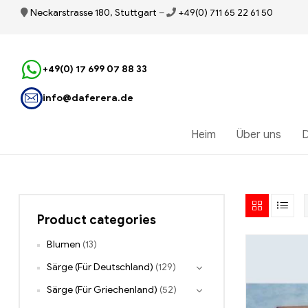
Neckarstrasse 180, Stuttgart
–
+49(0) 711 65 22 61 50
+49(0) 17 699 07 88 33
info@daferera.de
Heim
Über uns
D
Product categories
Blumen
(13)
Särge (Für Deutschland)
(129)
Särge (Für Griechenland)
(52)