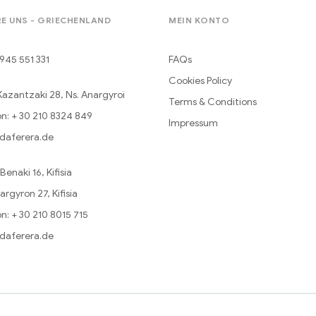
E UNS - GRIECHENLAND
MEIN KONTO
945 551 331
FAQs
Cookies Policy
Kazantzaki 28, Ns. Anargyroi
Terms & Conditions
n: + 30 210 8324 849
Impressum
daferera.de
enaki 16, Kifisia
argyron 27, Kifisia
n: + 30 210 8015 715
daferera.de