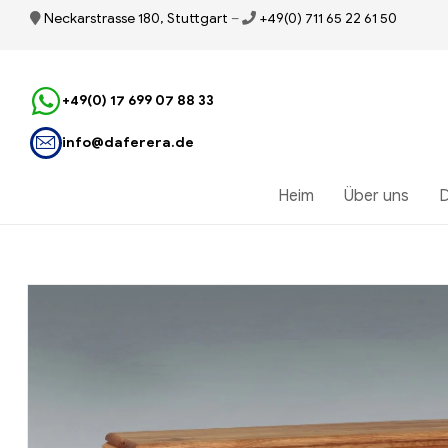
Neckarstrasse 180, Stuttgart
–
+49(0) 711 65 22 61 50
+49(0) 17 699 07 88 33
info@daferera.de
Heim
Über uns
D