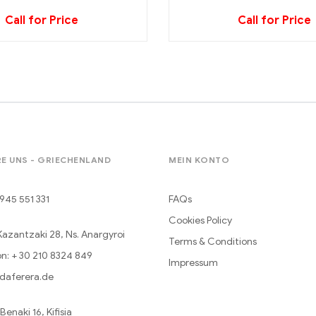
Call for Price
Call for Price
E UNS - GRIECHENLAND
MEIN KONTO
945 551 331
FAQs
Cookies Policy
Kazantzaki 28, Ns. Anargyroi
Terms & Conditions
n: + 30 210 8324 849
Impressum
daferera.de
enaki 16, Kifisia