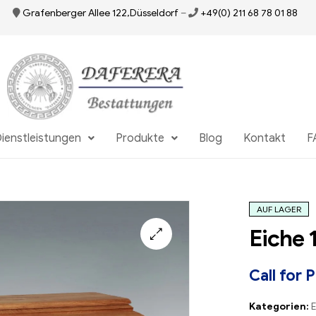
Grafenberger Allee 122,Düsseldorf
–
+49(0) 211 68 78 01 88
ienstleistungen
Produkte
Blog
Kontakt
F
AUF LAGER
Eiche 
Call for 
Kategorien:
E