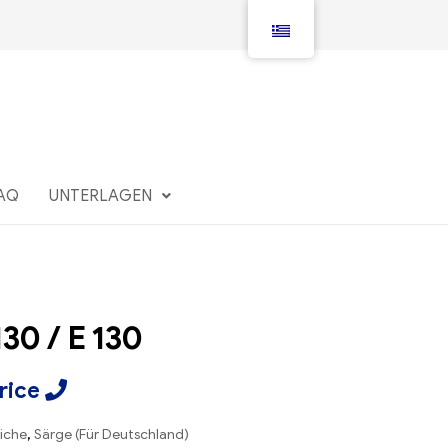
AQ
UNTERLAGEN
130 / E 130
Price
iche
,
Särge (Für Deutschland)