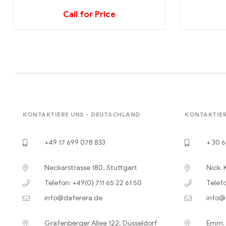
Call for Price
KONTAKTIERE UNS - DEUTSCHLAND
KONTAKTIER
+49 17 699 078 833
+ 30 6
Neckarstrasse 180, Stuttgart
Nick. 
Telefon: +49(0) 711 65 22 61 50
Telefo
info@daferera.de
info@
Grafenberger Allee 122, Düsseldorf
Emm. B