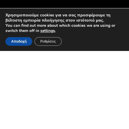
Χρησιμοποιούμε cookies για να σας προσφέρουμε τη
βέλτιστη εμπειρία πλοήγησης στον ιστότοπό μας.
You can find out more about which cookies we are using or
switch them off in
settings
.
Προϊόντα
Στείλτε στεφάνι
Ο λογαριασμός
Αποδοχή
Ρυθμίσεις
μου