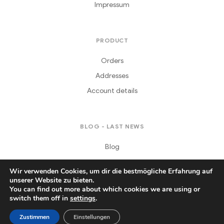
Impressum
PRODUCT
Orders
Addresses
Account details
BLOG - LAST NEWS
Blog
Wir verwenden Cookies, um dir die bestmögliche Erfahrung auf
unserer Website zu bieten.
You can find out more about which cookies we are using or
switch them off in
settings
.
Copyright © 2021
Daferera
. All Rights Reserved.
Zustimmen
Einstellungen
Producte
Sende Blumen
My Account