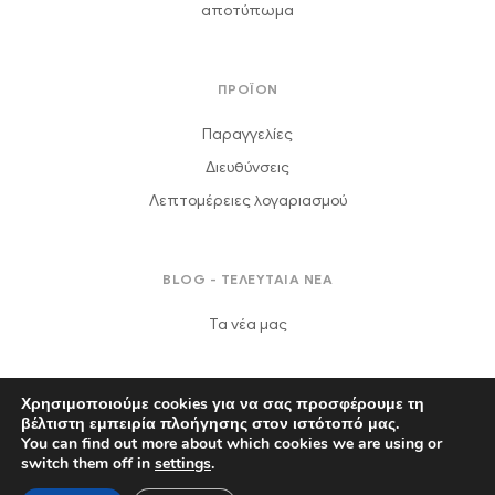
αποτύπωμα
ΠΡΟΪΟΝ
Παραγγελίες
Διευθύνσεις
Λεπτομέρειες λογαριασμού
BLOG - ΤΕΛΕΥΤΑΙΑ ΝΕΑ
Τα νέα μας
Χρησιμοποιούμε cookies για να σας προσφέρουμε τη
βέλτιστη εμπειρία πλοήγησης στον ιστότοπό μας.
You can find out more about which cookies we are using or
Πνευματικά δικαιώματα © 2021
Γραφεία Τελετών "Δαφερέρα"
.
switch them off in
settings
.
Ολα τα δικαιώματα διατηρούνται.