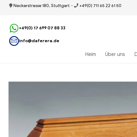
Neckarstrasse 180, Stuttgart
–
+49(0) 711 65 22 61 50
+49(0) 17 699 07 88 33
info@daferera.de
Heim
Über uns
D