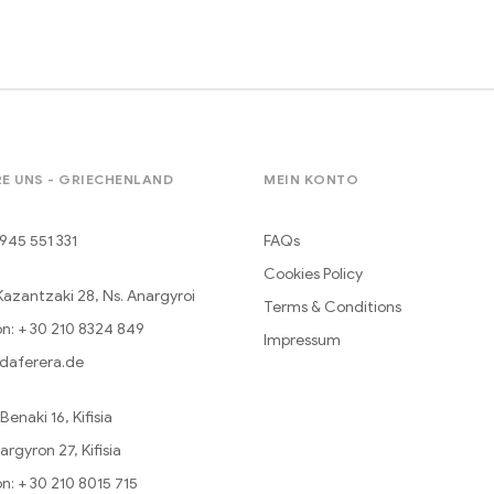
E UNS - GRIECHENLAND
MEIN KONTO
945 551 331
FAQs
Cookies Policy
Kazantzaki 28, Ns. Anargyroi
Terms & Conditions
n: + 30 210 8324 849
Impressum
daferera.de
enaki 16, Kifisia
argyron 27, Kifisia
n: + 30 210 8015 715