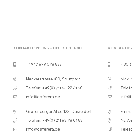
KONTAKTIERE UNS - DEUTSCHLAND
KONTAKTIER
+49 17 699 078 833
+ 30 6
Neckarstrasse 180, Stuttgart
Nick. 
Telefon: +49(0) 711 65 22 61 50
Telefo
info@daferera.de
info@
Grafenberger Allee 122, Düsseldorf
Emm. B
Telefon: +49(0) 211 68 78 01 88
Ns. An
info@daferera.de
Telefo