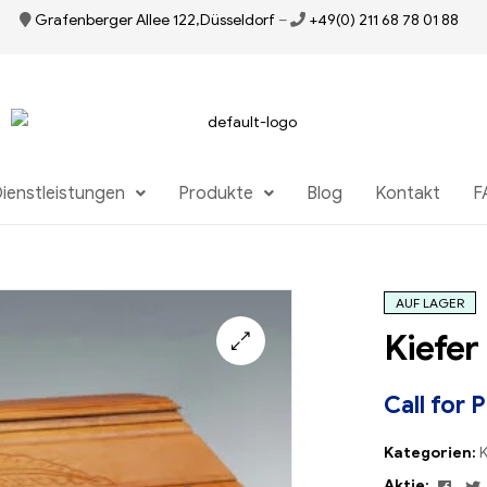
Grafenberger Allee 122,Düsseldorf
–
+49(0) 211 68 78 01 88
ienstleistungen
Produkte
Blog
Kontakt
F
AUF LAGER
Kiefer 
Call for 
Kategorien:
K
Face
Aktie: