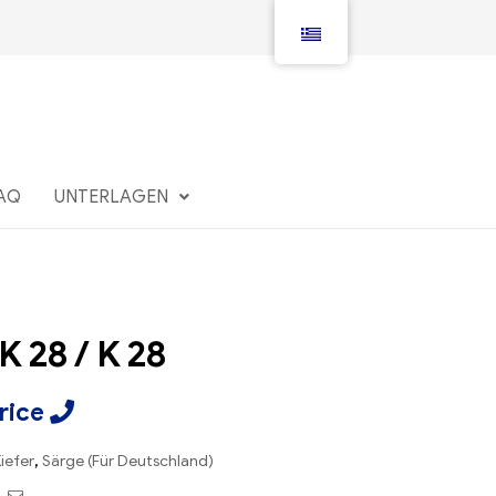
AQ
UNTERLAGEN
K 28 / K 28
Price
iefer
,
Särge (Für Deutschland)
book
Twitter
Email