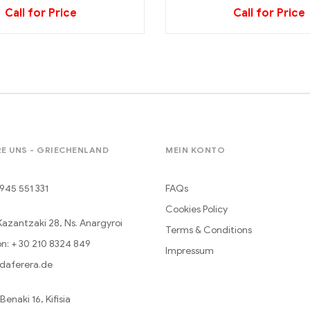
Call for Price
Call for Price
E UNS - GRIECHENLAND
MEIN KONTO
945 551 331
FAQs
Cookies Policy
Kazantzaki 28, Ns. Anargyroi
Terms & Conditions
n: + 30 210 8324 849
Impressum
daferera.de
enaki 16, Kifisia