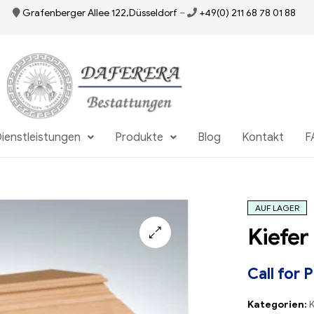
Grafenberger Allee 122,Düsseldorf
–
+49(0) 211 68 78 01 88
ienstleistungen
Produkte
Blog
Kontakt
F
AUF LAGER
Kiefer
🔍
Call for 
Kategorien:
K