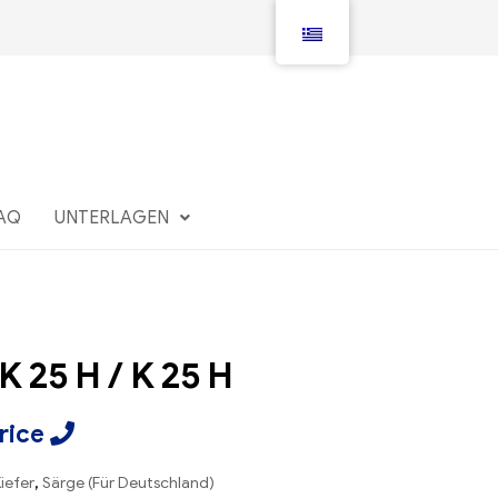
AQ
UNTERLAGEN
 K 25 H / K 25 H
Price
iefer
,
Särge (Für Deutschland)