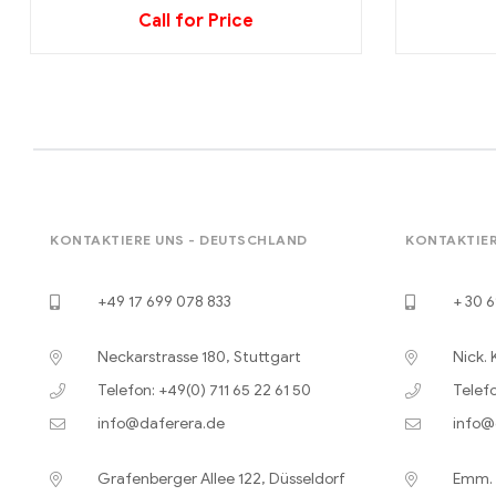
Call for Price
KONTAKTIERE UNS - DEUTSCHLAND
KONTAKTIER
+49 17 699 078 833
+ 30 6
Neckarstrasse 180, Stuttgart
Nick. 
Telefon: +49(0) 711 65 22 61 50
Telefo
info@daferera.de
info@
Grafenberger Allee 122, Düsseldorf
Emm. B