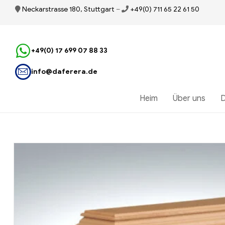
Neckarstrasse 180, Stuttgart
–
+49(0) 711 65 22 61 50
+49(0) 17 699 07 88 33
info@daferera.de
Heim
Über uns
D