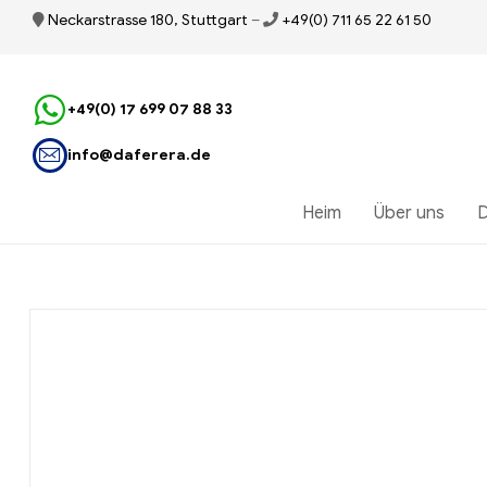
Neckarstrasse 180, Stuttgart
–
+49(0) 711 65 22 61 50
+49(0) 17 699 07 88 33
info@daferera.de
Heim
Über uns
D