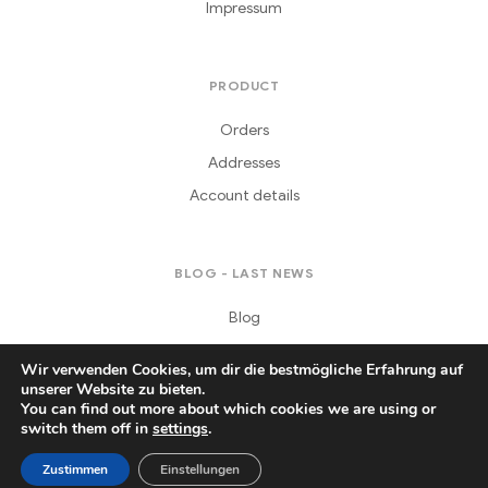
Impressum
PRODUCT
Orders
Addresses
Account details
BLOG - LAST NEWS
Blog
Wir verwenden Cookies, um dir die bestmögliche Erfahrung auf
unserer Website zu bieten.
You can find out more about which cookies we are using or
switch them off in
settings
.
Copyright © 2021
Daferera
. All Rights Reserved.
Zustimmen
Einstellungen
Producte
Sende Blumen
My Account