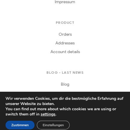
Impressum
PRODUCT
Orders
Addresses
Account details
BLOG - LAST NEWS
Blog
Wir verwenden Cookies, um dir die bestmögliche Erfahrung auf
unserer Website zu bieten.
You can find out more about which cookies we are using or
switch them off in
settings
.
Copyright © 2021
Daferera
. All Rights Reserved.
Zustimmen
Einstellungen
Producte
Sende Blumen
My Account