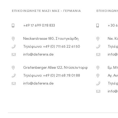
ΕΠΙΚΟΙΝΩΝΉΣΤΕ ΜΑΖΊ ΜΑΣ - ΓΕΡΜΑΝΊΑ
ΕΠΙΚΟΙΝΩΝΉ
+49 17 699 078 833
+ 30 6
Neckarstrasse 180, Στουτγκάρδη
Νικ. 
Τηλέφωνο: +49 (0) 711 65 22 61 50
Τηλέφ
info@daferera.de
info@
Grafenberger Allee 122, Ντύσελντορφ
Εμ. Μ
Τηλέφωνο: +49 (0) 211 68 78 01 88
Αγ. Α
info@daferera.de
Τηλέφ
info@