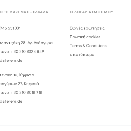
ΣΤΕ ΜΑΖΊ ΜΑΣ - ΕΛΛΆΔΑ
Ο ΛΟΓΑΡΙΑΣΜΟΣ ΜΟΥ
945 551 331
Συχνές ερωτήσεις
Πολιτική cookies
Καζαντζάκη 28, Αγ. Ανάργυροι
Terms & Conditions
ωνο: + 30 210 8324 849
αποτύπωμα
daferera.de
πενάκη 16, Κηφισιά
ναργύρων 27, Κηφισιά
ωνο: + 30 210 8015 715
daferera.de