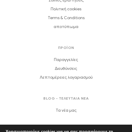
Συχνές ερωτήσεις
Πολιτική cookies
Terms & Conditions
αποτύπωμα
ΠΡΟΪΟΝ
Παραγγελίες
Διευθύνσεις
Λεπτομέρειες λογαριασμού
BLOG - ΤΕΛΕΥΤΑΙΑ ΝΕΑ
Τα νέα μας
Χρησιμοποιούμε cookies για να σας προσφέρουμε τη