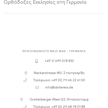
Ορθόδοξες Εκκλησίες στη Γερμανία
ΕΠΙΚΟΙΝΩΝΉΣΤΕ ΜΑΖΊ ΜΑΣ - ΓΕΡΜΑΝΊΑ
+49 17 699 078 833
Neckarstrasse 180, Στουτγκάρδη
Τηλέφωνο: +49 (0) 711 65 22 61 50
info@daferera.de
Grafenberger Allee 122, Ντύσελντορφ
Τηλέφωνο: +49 (0) 211 68 78 01 88