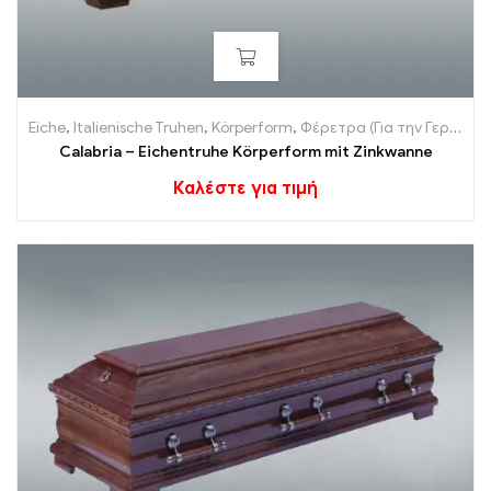
Eiche
,
Italienische Truhen
,
Körperform
,
Φέρετρα (Για την Γερμανία)
Calabria – Eichentruhe Körperform mit Zinkwanne
Καλέστε για τιμή