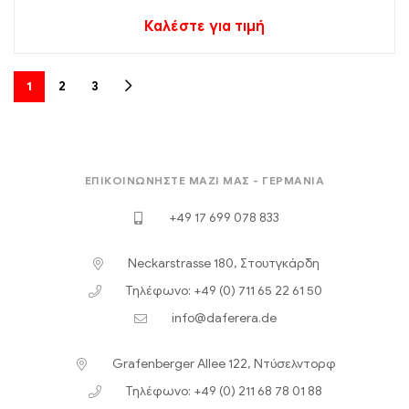
Καλέστε για τιμή
1
2
3
ΕΠΙΚΟΙΝΩΝΉΣΤΕ ΜΑΖΊ ΜΑΣ - ΓΕΡΜΑΝΊΑ
+49 17 699 078 833
Neckarstrasse 180, Στουτγκάρδη
Τηλέφωνο: +49 (0) 711 65 22 61 50
info@daferera.de
Grafenberger Allee 122, Ντύσελντορφ
Τηλέφωνο: +49 (0) 211 68 78 01 88