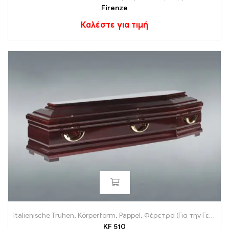
Firenze
Καλέστε για τιμή
Italienische Truhen
,
Körperform
,
Pappel
,
Φέρετρα (Για την Γερμανία)
KF 510