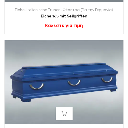
Eiche
,
Italienische Truhen
,
Φέρετρα (Για την Γερμανία)
Eiche 165 mit Seilgriffen
Καλέστε για τιμή