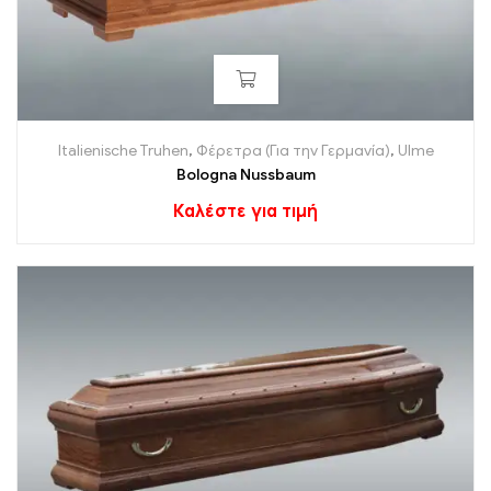
Italienische Truhen
,
Φέρετρα (Για την Γερμανία)
,
Ulme
Bologna Nussbaum
Καλέστε για τιμή