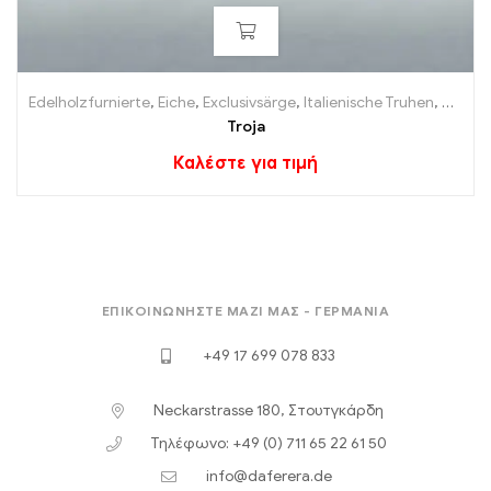
Edelholzfurnierte
,
Eiche
,
Exclusivsärge
,
Italienische Truhen
,
Φέρετρ
Troja
Καλέστε για τιμή
ΕΠΙΚΟΙΝΩΝΉΣΤΕ ΜΑΖΊ ΜΑΣ - ΓΕΡΜΑΝΊΑ
+49 17 699 078 833
Neckarstrasse 180, Στουτγκάρδη
Τηλέφωνο: +49 (0) 711 65 22 61 50
info@daferera.de