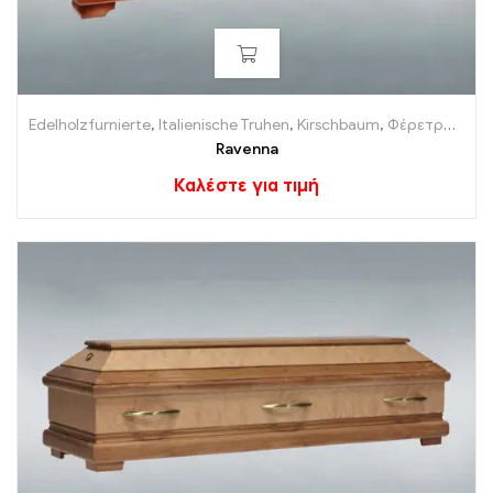
Edelholzfurnierte
,
Italienische Truhen
,
Kirschbaum
,
Φέρετρα (Για την Γερμανία)
Ravenna
Καλέστε για τιμή