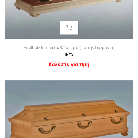
Edelholzfurnierte
,
Φέρετρα (Για την Γερμανία)
IRYS
Καλέστε για τιμή