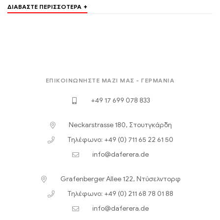
+
ΔΙΑΒΆΣΤΕ ΠΕΡΙΣΣΌΤΕΡΑ
ΕΠΙΚΟΙΝΩΝΉΣΤΕ ΜΑΖΊ ΜΑΣ - ΓΕΡΜΑΝΊΑ
+49 17 699 078 833
Neckarstrasse 180, Στουτγκάρδη
Τηλέφωνο: +49 (0) 711 65 22 61 50
info@daferera.de
Grafenberger Allee 122, Ντύσελντορφ
Τηλέφωνο: +49 (0) 211 68 78 01 88
info@daferera.de