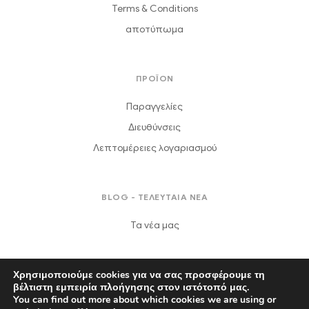
Terms & Conditions
αποτύπωμα
ΠΡΟΪΟΝ
Παραγγελίες
Διευθύνσεις
Λεπτομέρειες λογαριασμού
BLOG - ΤΕΛΕΥΤΑΙΑ ΝΕΑ
Τα νέα μας
Χρησιμοποιούμε cookies για να σας προσφέρουμε τη
βέλτιστη εμπειρία πλοήγησης στον ιστότοπό μας.
You can find out more about which cookies we are using or
Πνευματικά δικαιώματα © 2021
Γραφεία Τελετών "Δαφερέρα"
.