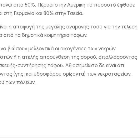
 πάνω από 50%. Πέρυσι στην Αμερική το ποσοστό έφθασε
ι στη Γερμανία και 80% στην Τσεχία.
είναι η αποφυγή της μεγάλης αναμονής τόσο για την τέλεση
σα από τα δημοτικά κοιμητήρια τάφων.
α βιώσουν μελλοντικά οι οικογένειες των νεκρών
 οστών ή η ατελής αποσύνθεση της σορού, απαλλάσσοντας
σκευής-συντήρησης τάφου. Αξιοσημείωτο δε είναι ότι
οντος (γης, και υδροφόρου ορίζοντα) των νεκροταφείων,
τού των πόλεων.