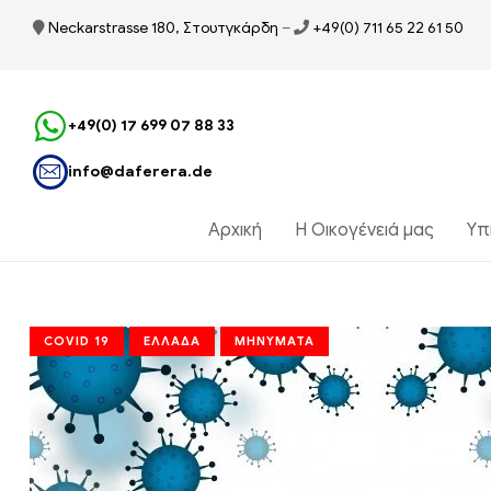
Neckarstrasse 180, Στουτγκάρδη
–
+49(0) 711 65 22 61 50
+49(0) 17 699 07 88 33
info@daferera.de
Αρχική
Η Οικογένειά μας
Υπ
COVID 19
ΕΛΛΆΔΑ
ΜΗΝΎΜΑΤΑ