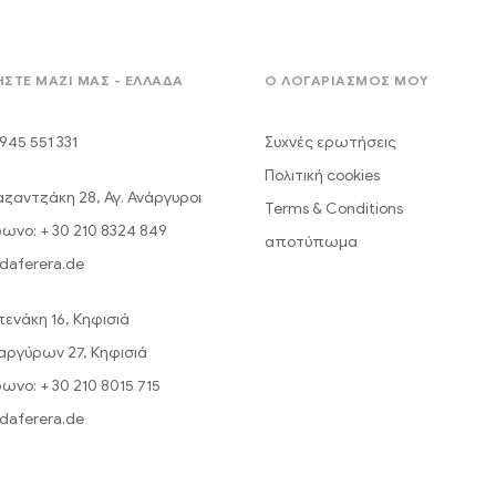
ΣΤΕ ΜΑΖΊ ΜΑΣ - ΕΛΛΆΔΑ
Ο ΛΟΓΑΡΙΑΣΜΟΣ ΜΟΥ
945 551 331
Συχνές ερωτήσεις
Πολιτική cookies
Καζαντζάκη 28, Αγ. Ανάργυροι
Terms & Conditions
ωνο: + 30 210 8324 849
αποτύπωμα
daferera.de
πενάκη 16, Κηφισιά
ναργύρων 27, Κηφισιά
ωνο: + 30 210 8015 715
daferera.de