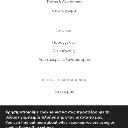
Terms & Conditions
αποτύπωμα
ΠΡΟΪΟΝ
Παραγγελίες
Διευθύνσεις
Λεπτομέρειες λογαριασμού
BLOG - ΤΕΛΕΥΤΑΙΑ ΝΕΑ
Τα νέα μας
Χρησιμοποιούμε cookies για να σας προσφέρουμε τη
βέλτιστη εμπειρία πλοήγησης στον ιστότοπό μας.
You can find out more about which cookies we are using or
Πνευματικά δικαιώματα © 2021
Γραφεία Τελετών "Δαφερέρα"
.
switch them off in
settings
.